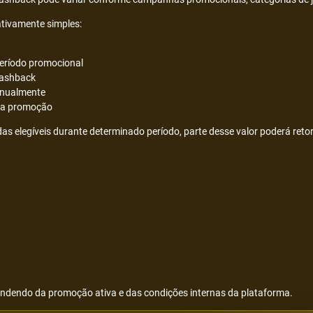
tivamente simples:
período promocional
cashback
anualmente
 da promoção
das elegíveis durante determinado período, parte desse valor poderá ret
ndendo da promoção ativa e das condições internas da plataforma.