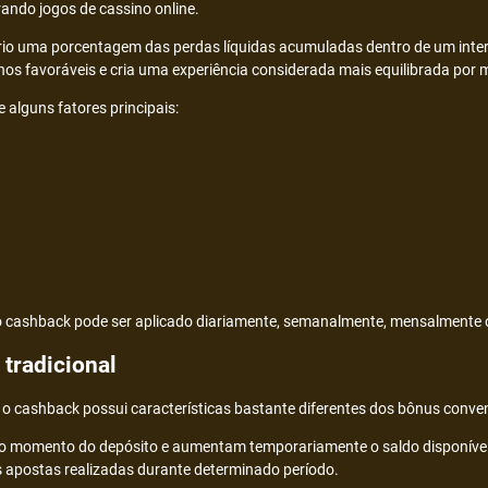
ndo jogos de cassino online.
ário uma porcentagem das perdas líquidas acumuladas dentro de um inter
nos favoráveis e cria uma experiência considerada mais equilibrada por 
alguns fatores principais:
o cashback pode ser aplicado diariamente, semanalmente, mensalmente 
tradicional
 cashback possui características bastante diferentes dos bônus conven
no momento do depósito e aumentam temporariamente o saldo disponível
as apostas realizadas durante determinado período.