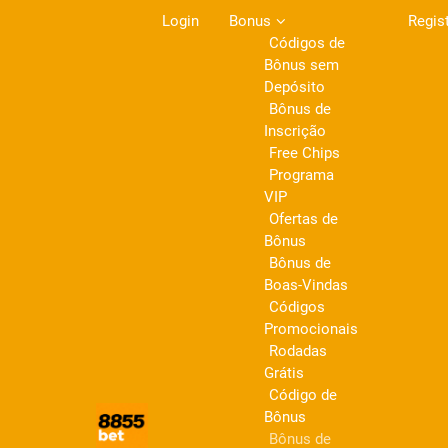
Login
Bonus
Regis
Códigos de
Bônus sem
Depósito
Bônus de
Inscrição
Free Chips
Programa
VIP
Ofertas de
Bônus
Bônus de
Boas-Vindas
Códigos
Promocionais
Rodadas
Grátis
Código de
Bônus
Bônus de