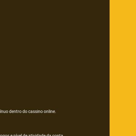
nuo dentro do cassino online.
gos e nível de atividade da conta.