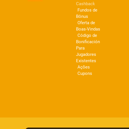
Cashback
Fundos de
Bônus
Oferta de
Boas-Vindas
Código de
Bonificación
Para
Jugadores
Existentes
Ações
Cupons