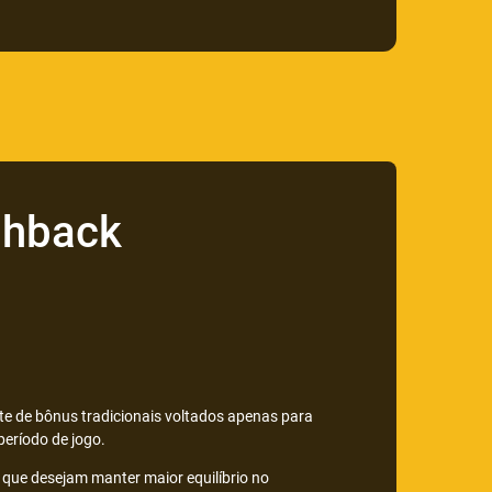
shback
te de bônus tradicionais voltados apenas para
período de jogo.
que desejam manter maior equilíbrio no