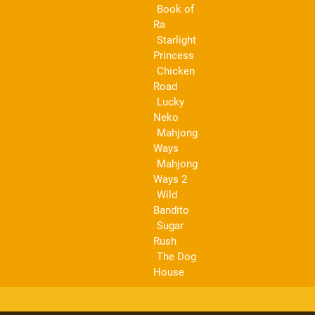
Book of
Ra
Starlight
Princess
Chicken
Road
Lucky
Neko
Mahjong
Ways
Mahjong
Ways 2
Wild
Bandito
Sugar
Rush
The Dog
House