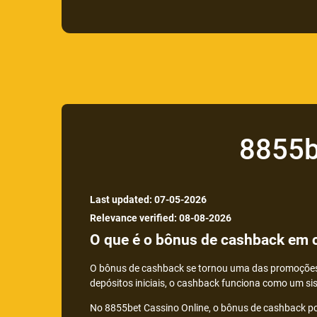
8855b
Last updated: 07-05-2026
Relevance verified: 08-08-2026
O que é o bônus de cashback em 
O bônus de cashback se tornou uma das promoções m
depósitos iniciais, o cashback funciona como um si
No 8855bet Cassino Online, o bônus de cashback po